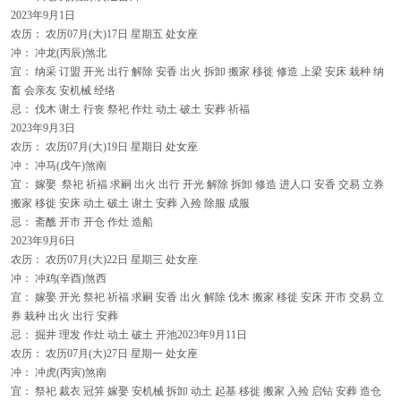
2023年9月1日
农历： 农历07月(大)17日 星期五 处女座
冲： 冲龙(丙辰)煞北
宜： 纳采 订盟 开光 出行 解除 安香 出火 拆卸 搬家 移徙 修造 上梁 安床 栽种 纳
畜 会亲友 安机械 经络
忌： 伐木 谢土 行丧 祭祀 作灶 动土 破土 安葬 祈福
2023年9月3日
农历： 农历07月(大)19日 星期日 处女座
冲： 冲马(戊午)煞南
宜： 嫁娶 祭祀 祈福 求嗣 出火 出行 开光 解除 拆卸 修造 进人口 安香 交易 立券
搬家 移徙 安床 动土 破土 谢土 安葬 入殓 除服 成服
忌： 斋醮 开市 开仓 作灶 造船
2023年9月6日
农历： 农历07月(大)22日 星期三 处女座
冲： 冲鸡(辛酉)煞西
宜： 嫁娶 开光 祭祀 祈福 求嗣 安香 出火 解除 伐木 搬家 移徙 安床 开市 交易 立
券 栽种 出火 出行 安葬
忌： 掘井 理发 作灶 动土 破土 开池2023年9月11日
农历： 农历07月(大)27日 星期一 处女座
冲： 冲虎(丙寅)煞南
宜： 祭祀 裁衣 冠笄 嫁娶 安机械 拆卸 动土 起基 移徙 搬家 入殓 启钻 安葬 造仓