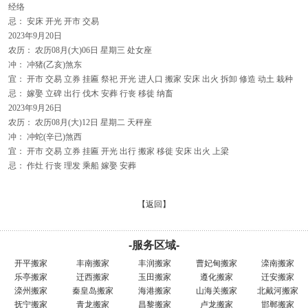
经络
忌： 安床 开光 开市 交易
2023年9月20日
农历： 农历08月(大)06日 星期三 处女座
冲： 冲猪(乙亥)煞东
宜： 开市 交易 立券 挂匾 祭祀 开光 进人口 搬家 安床 出火 拆卸 修造 动土 栽种
忌： 嫁娶 立碑 出行 伐木 安葬 行丧 移徙 纳畜
2023年9月26日
农历： 农历08月(大)12日 星期二 天秤座
冲： 冲蛇(辛已)煞西
宜： 开市 交易 立券 挂匾 开光 出行 搬家 移徙 安床 出火 上梁
忌： 作灶 行丧 理发 乘船 嫁娶 安葬
【返回】
-服务区域-
开平搬家
丰南搬家
丰润搬家
曹妃甸搬家
滦南搬家
乐亭搬家
迁西搬家
玉田搬家
遵化搬家
迁安搬家
滦州搬家
秦皇岛搬家
海港搬家
山海关搬家
北戴河搬家
抚宁搬家
青龙搬家
昌黎搬家
卢龙搬家
邯郸搬家