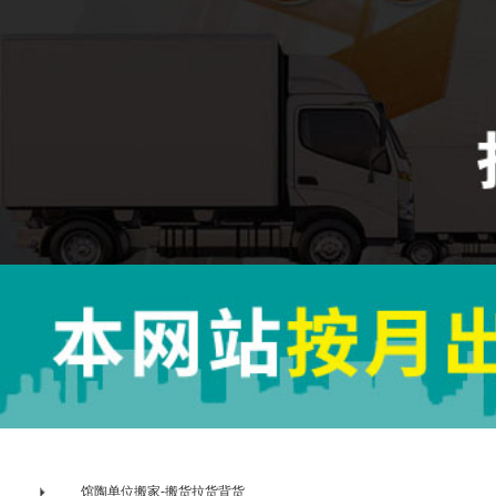
馆陶单位搬家-搬货拉货背货