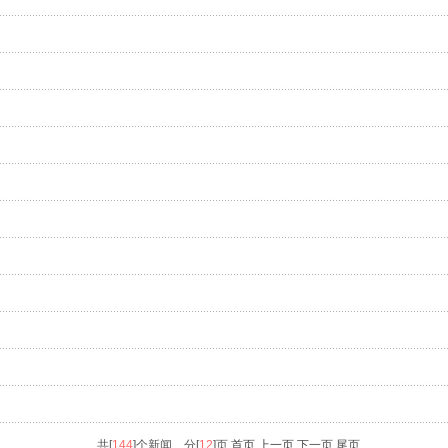
共[
144
]个新闻 分[
12
]页
首页 上一页
下一页
尾页