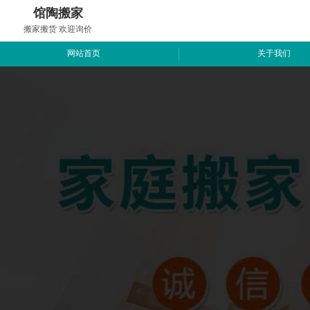
馆陶搬家
搬家搬货 欢迎询价
网站首页
关于我们