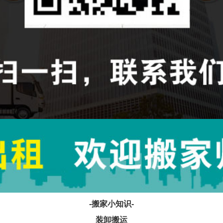
-搬家小知识-
装卸搬运