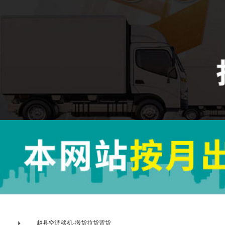
赵县空调移机-搬货拉货背货