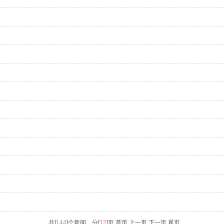
共[
144
]个新闻 分[
12
]页
首页 上一页
下一页
尾页